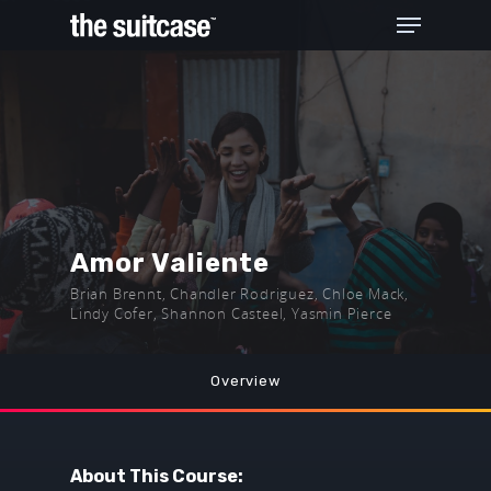
Hit enter to search or ESC to close
Amor Valiente
Brian Brennt, Chandler Rodriguez, Chloe Mack,
Lindy Cofer, Shannon Casteel, Yasmin Pierce
Overview
About This Course: