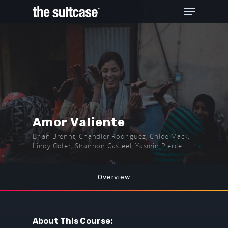
Hit enter to search or ESC to close
Amor Valiente
Brian Brennt, Chandler Rodriguez, Chloe Mack,
Lindy Cofer, Shannon Casteel, Yasmin Pierce
Overview
About This Course: