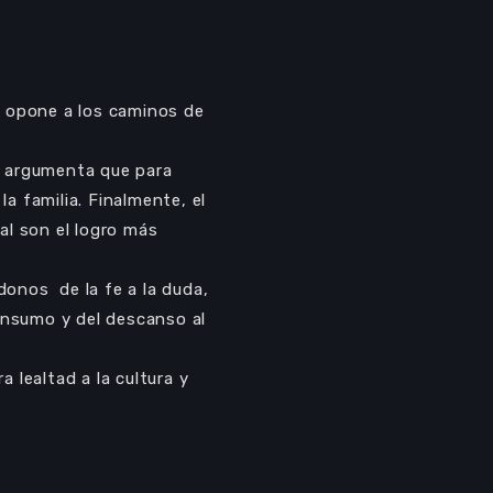
e opone a los caminos de
o argumenta que para
la familia. Finalmente, el
ual son el logro más
donos de la fe a la duda,
Use
00:00
consumo y del descanso al
Up/Down
Arrow
 lealtad a la cultura y
keys
to
increase
or