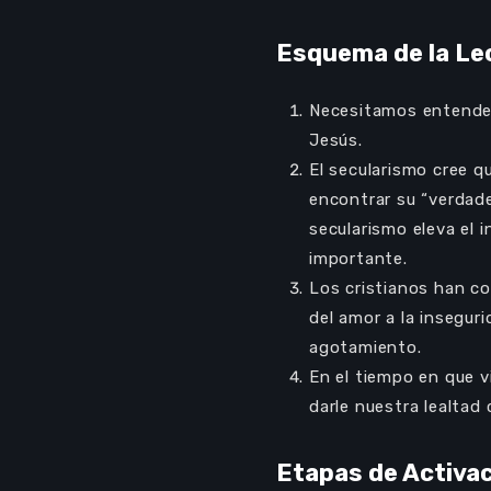
Esquema de la Le
Necesitamos entender 
Jesús.
El secularismo cree 
encontrar su “verdader
secularismo eleva el i
importante.
Los cristianos han co
Audio
00:00
del amor a la insegur
Player
agotamiento.
En el tiempo en que v
darle nuestra lealtad
Etapas de Activa