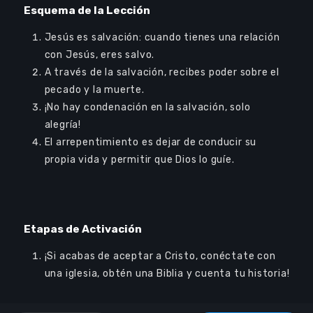
Log In
Esquema de la Lección
Jesús es salvación: cuando tienes una relación
Sign Up
con Jesús, eres salvo.
A través de la salvación, recibes poder sobre el
pecado y la muerte.
¡No hay condenación en la salvación, solo
alegría!
El arrepentimiento es dejar de conducir su
Audio
propia vida y permitir que Dios lo guíe.
00:00
00:00
Player
Etapas de Activación
¡Si acabas de aceptar a Cristo, conéctate con
una iglesia, obtén una Biblia y cuenta tu historia!