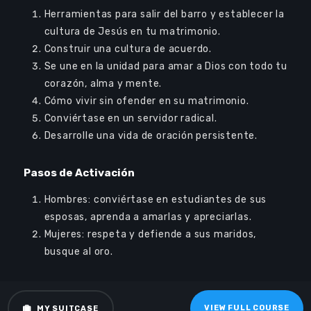
Log In
Herramientas para salir del barro y establecer la
Sign Up
cultura de Jesús en tu matrimonio.
Construir una cultura de acuerdo.
Se une en la unidad para amar a Dios con todo tu
corazón, alma y mente.
Cómo vivir sin ofender en su matrimonio.
Conviértase en un servidor radical.
Desarrolle una vida de oración persistente.
Audio
00:00
00:00
Player
Pasos de Activación
Hombres: conviértase en estudiantes de sus
esposas, aprenda a amarlas y apreciarlas.
Mujeres: respeta y defiende a sus maridos,
busque al oro.
VIEW FULL COURSE
MY SUITCASE