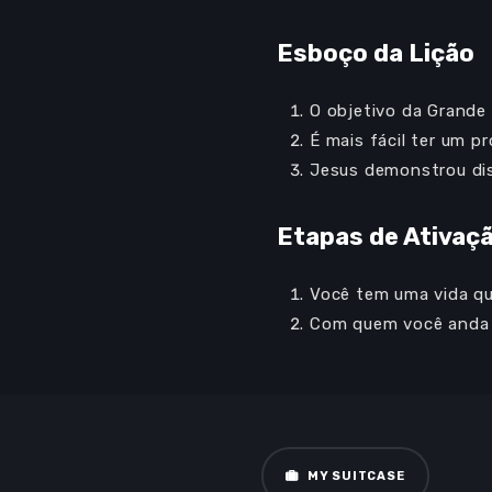
Esboço da Lição
O objetivo da Grande
É mais fácil ter um p
Jesus demonstrou dis
Etapas de Ativaç
Você tem uma vida qu
Audio
00:00
Com quem você anda n
Player
MY SUITCASE