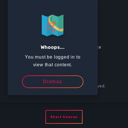
SITEMAP
Home
Contact
Browse All Courses
Privacy Policy
Whoops...
Take action
Terms of Service
You must be logged in to
view that content.
Dismiss
© 2026 The Suitcase. All Rights Reserved.
Start Course