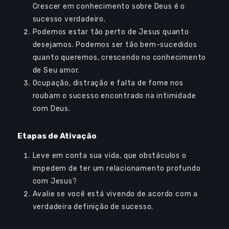
Crescer em conhecimento sobre Deus é o
Log In
sucesso verdadeiro.
Sign Up
Podemos estar tão perto de Jesus quanto
desejamos. Podemos ser tão bem-sucedidos
quanto queremos, crescendo no conhecimento
de Seu amor.
Ocupação, distração e falta de fome nos
roubam o sucesso encontrado na intimidade
com Deus.
Audio
00:00
00:00
Player
Etapas de Ativação
Leve em conta sua vida, que obstáculos o
impedem de ter um relacionamento profundo
com Jesus?
Avalie se você está vivendo de acordo com a
verdadeira definição de sucesso.